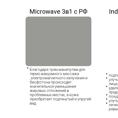
Microwave 3в1 с РФ
Ind
Благодаря трем манипулам для
термо-вакуумного массажа
подт
,электромагнитного излучения и
улуч
биофотона происходит
лица;
значительное уменьшение
удал
жировых отложений в
пред
проблемных местах, а кожа
поху
приобретает подтянутый и упругий
улуч
вид.
лечен
ревм