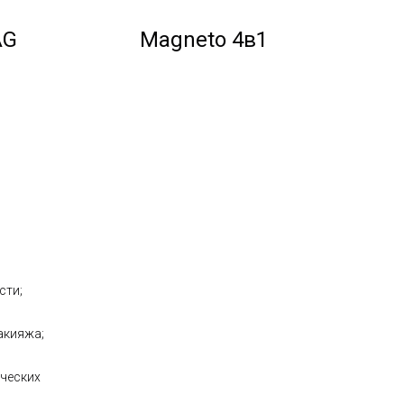
AG
Magneto 4в1
сти;
й
акияжа;
ических