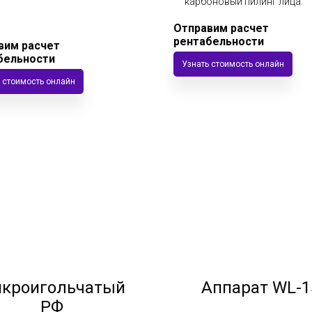
карбоновый пилинг лица.
Отправим расчет
рентабельности
вим расчет
бельности
Узнать стоимость онлайн
 стоимость онлайн
кроигольчатый
Аппарат WL-1
РФ