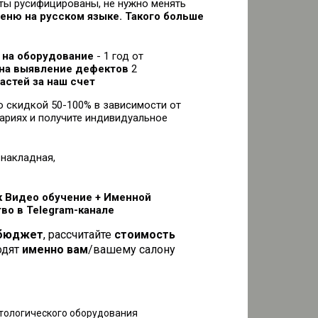
ты русифицированы, не нужно менять
еню на русском языке. Такого больше
я на оборудование
- 1 год от
 на выявление дефектов
2
астей за наш счет
о скидкой 50-100% в зависимости от
ариях и получите индивидуальное
, накладная,
к Видео обучение + Именной
во в Telegram-канале
 бюджет
, рассчитайте
стоимость
одят
именно вам
/вашему салону
тологического оборудования