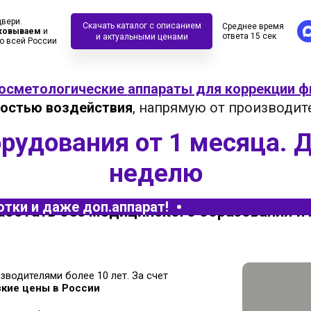
двери.
Скачать каталог с описанием
Среднее время
ковываем
и
ответа 15 сек
и актуальными ценами
о всей России
осметологические
аппараты для коррекции ф
ностью воздействия
, напрямую от производит
удования от 1 месяца. Д
неделю
отки и даже доп.аппарат!
ботать без медицинского образования и
водителями более 10 лет. За счет
зкие цены в России