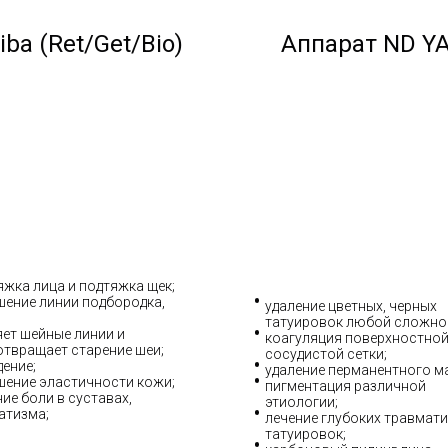
iba (Ret/Get/Bio)
Аппарат ND Y
яжка лица и подтяжка щек;
шение линии подбородка,
удаление цветных, черных
татуировок любой сложно
яет шейные линии и
коагуляция поверхностно
отвращает старение шеи;
сосудистой сетки;
дение;
удаление перманентного м
шение эластичности кожи;
пигментация различной
ие боли в суставах,
этиологии;
атизма;
лечение глубоких травмат
татуировок;