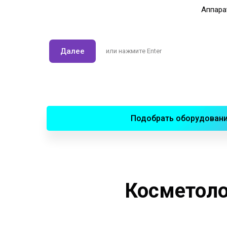
Аппара
Далее
или нажмите Enter
Подобрать оборудован
Косметоло