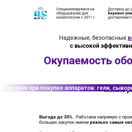
Специализируемся на
Доставка до 
оборудовании для
Бережно упа
косметологии с 2011 г.
доставляем п
Надежные, безопасные
к
с высокой эффектив
Окупаемость обор
Подарки при покупке аппаратов: гели, сывор
можно ра
Выгода до 30%.
Работаем напрямую с произ
больших закупок имеем
реально самые ни