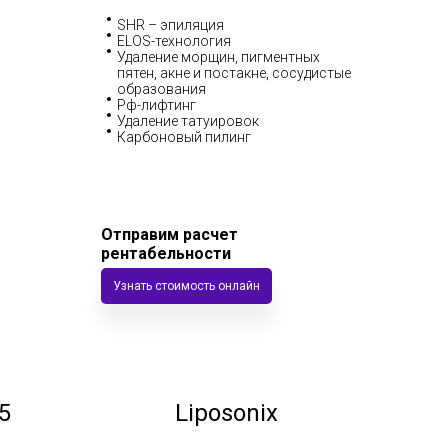
SHR – эпиляция
ELOS-технология
Удаление морщин, пигментных
пятен, акне и постакне, сосудистые
образования
Рф-лифтинг
Удаление татуировок
Карбоновый пилинг
Отправим расчет
рентабельности
Узнать стоимость онлайн
5
Liposonix